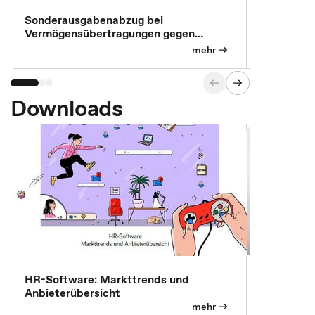
Sonderausgabenabzug bei
Gesonderte
Vermögensübertragungen gegen
Feststellu
Versorgungsleistungen
Exklusivb
mehr
Downloads
7 Effizien
HR-Software: Markttrends und
Anbieterübersicht
mehr