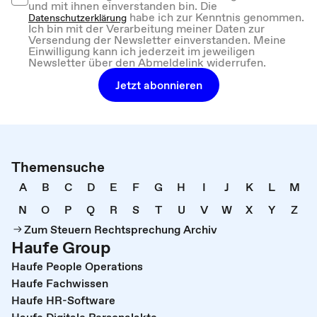
und mit ihnen einverstanden bin. Die
habe ich zur Kenntnis genommen.
Datenschutzerklärung
Ich bin mit der Verarbeitung meiner Daten zur
Versendung der Newsletter einverstanden. Meine
Einwilligung kann ich jederzeit im jeweiligen
Newsletter über den Abmeldelink widerrufen.
Jetzt abonnieren
Themensuche
A
B
C
D
E
F
G
H
I
J
K
L
M
N
O
P
Q
R
S
T
U
V
W
X
Y
Z
Zum Steuern Rechtsprechung Archiv
Haufe Group
Haufe People Operations
Haufe Fachwissen
Haufe HR-Software
Haufe Digitale Personalakte