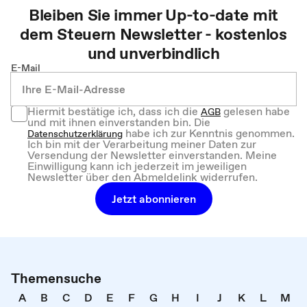
Bleiben Sie immer Up-to-date mit
dem
Steuern
Newsletter - kostenlos
und unverbindlich
E-Mail
Hiermit bestätige ich, dass ich die
gelesen habe
AGB
und mit ihnen einverstanden bin. Die
habe ich zur Kenntnis genommen.
Datenschutzerklärung
Ich bin mit der Verarbeitung meiner Daten zur
Versendung der Newsletter einverstanden. Meine
Einwilligung kann ich jederzeit im jeweiligen
Newsletter über den Abmeldelink widerrufen.
Jetzt abonnieren
Themensuche
A
B
C
D
E
F
G
H
I
J
K
L
M