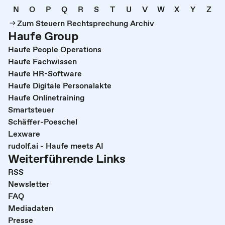
N
O
P
Q
R
S
T
U
V
W
X
Y
Z
Zum Steuern Rechtsprechung Archiv
Haufe Group
Haufe People Operations
Haufe Fachwissen
Haufe HR-Software
Haufe Digitale Personalakte
Haufe Onlinetraining
Smartsteuer
Schäffer-Poeschel
Lexware
rudolf.ai - Haufe meets AI
Weiterführende Links
RSS
Newsletter
FAQ
Mediadaten
Presse