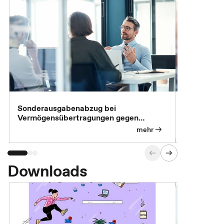
Sonderausgabenabzug bei
Gesonderte
Vermögensübertragungen gegen
Feststellu
Versorgungsleistungen
Exklusivb
mehr
Downloads