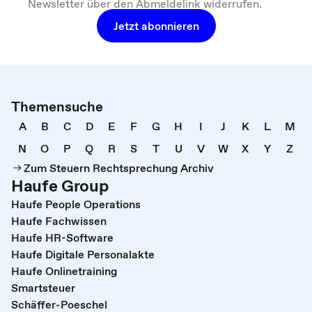
Newsletter über den Abmeldelink widerrufen.
Jetzt abonnieren
Themensuche
A
B
C
D
E
F
G
H
I
J
K
L
M
N
O
P
Q
R
S
T
U
V
W
X
Y
Z
Zum Steuern Rechtsprechung Archiv
Haufe Group
Haufe People Operations
Haufe Fachwissen
Haufe HR-Software
Haufe Digitale Personalakte
Haufe Onlinetraining
Smartsteuer
Schäffer-Poeschel