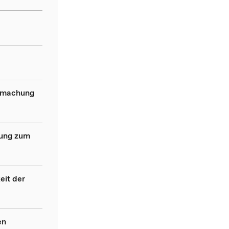
ndmachung
dung zum
eit der
en