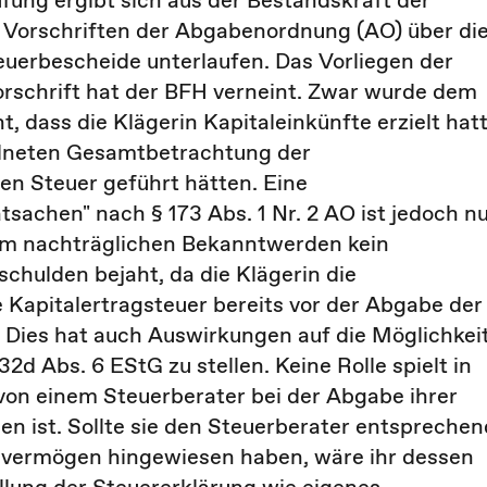
fung ergibt sich aus der Bestandskraft der
e Vorschriften der Abgabenordnung (AO) über di
uerbescheide unterlaufen. Das Vorliegen der
rschrift hat der BFH verneint. Zwar wurde dem
 dass die Klägerin Kapitaleinkünfte erzielt hatt
rdneten Gesamtbetrachtung der
en Steuer geführt hätten. Eine
tsachen" nach § 173 Abs. 1 Nr. 2 AO ist jedoch n
em nachträglichen Bekanntwerden kein
schulden bejaht, da die Klägerin die
 Kapitalertragsteuer bereits vor der Abgabe der
Dies hat auch Auswirkungen auf die Möglichkeit
d Abs. 6 EStG zu stellen. Keine Rolle spielt in
on einem Steuerberater bei der Abgabe ihrer
 ist. Sollte sie den Steuerberater entsprechen
alvermögen hingewiesen haben, wäre ihr dessen