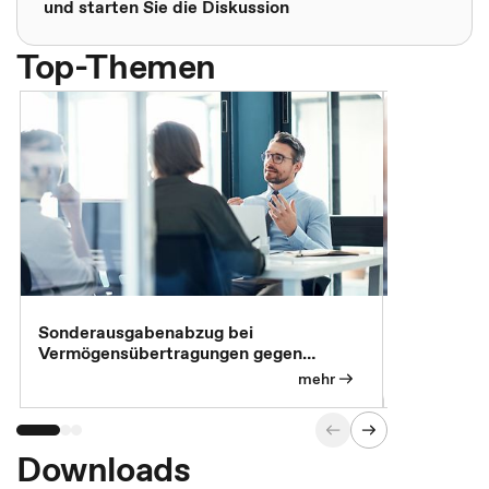
und starten Sie die Diskussion
Top-Themen
Sonderausgabenabzug bei
Gesonderte
Vermögensübertragungen gegen
Feststellu
Versorgungsleistungen
Exklusivb
mehr
Downloads