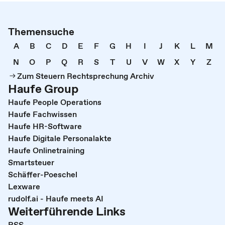
Themensuche
A
B
C
D
E
F
G
H
I
J
K
L
M
N
O
P
Q
R
S
T
U
V
W
X
Y
Z
Zum Steuern Rechtsprechung Archiv
Haufe Group
Haufe People Operations
Haufe Fachwissen
Haufe HR-Software
Haufe Digitale Personalakte
Haufe Onlinetraining
Smartsteuer
Schäffer-Poeschel
Lexware
rudolf.ai - Haufe meets AI
Weiterführende Links
RSS