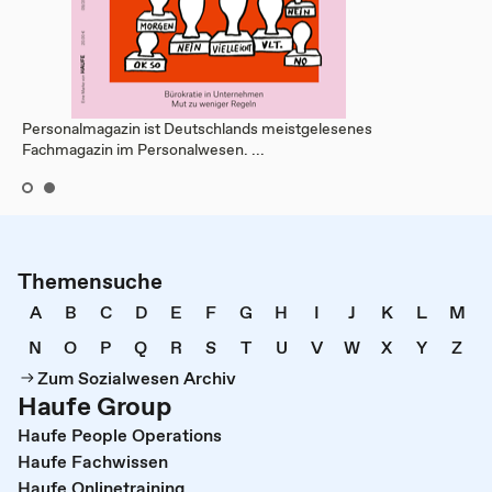
Personalmagazin ist Deutschlands meistgelesenes
Fachmagazin im Personalwesen. ...
Themensuche
A
B
C
D
E
F
G
H
I
J
K
L
M
N
O
P
Q
R
S
T
U
V
W
X
Y
Z
Zum Sozialwesen Archiv
Haufe Group
Haufe People Operations
Haufe Fachwissen
Haufe Onlinetraining