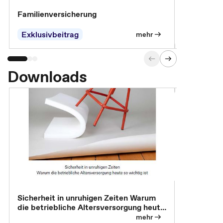
Familienversicherung
Arbeitsunf
Entgeltfor
Exklusivbeitrag
Exklusivb
mehr
Downloads
Sicherheit in unruhigen Zeiten Warum
Betrieblic
die betriebliche Altersversorgung heute
Individuali
so wichtig ist
mehr