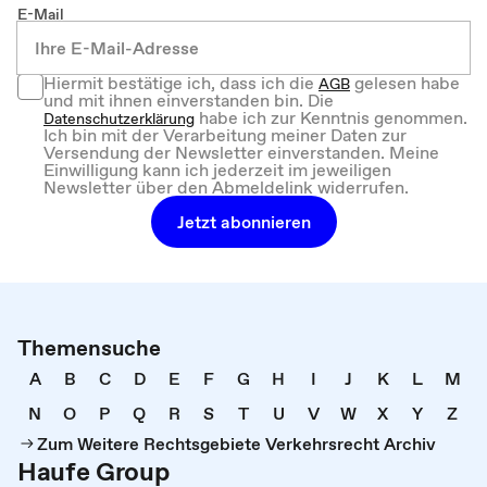
E-Mail
Hiermit bestätige ich, dass ich die
gelesen habe
AGB
und mit ihnen einverstanden bin. Die
habe ich zur Kenntnis genommen.
Datenschutzerklärung
Ich bin mit der Verarbeitung meiner Daten zur
Versendung der Newsletter einverstanden. Meine
Einwilligung kann ich jederzeit im jeweiligen
Newsletter über den Abmeldelink widerrufen.
Jetzt abonnieren
Themensuche
A
B
C
D
E
F
G
H
I
J
K
L
M
N
O
P
Q
R
S
T
U
V
W
X
Y
Z
Zum Weitere Rechtsgebiete Verkehrsrecht Archiv
Haufe Group