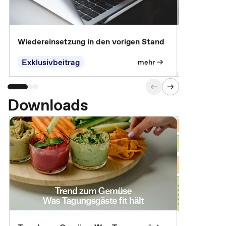
Wiedereinsetzung in den vorigen Stand
Erscheinen 
Parteien, 
Exklusivbeitrag
Exklusivb
mehr
Downloads