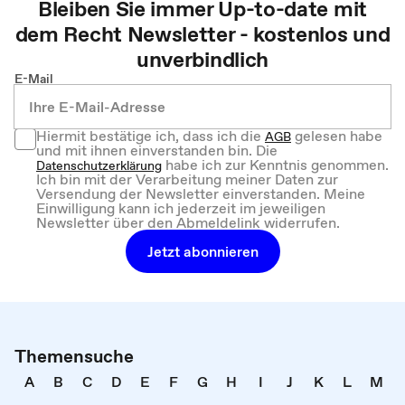
Bleiben Sie immer Up-to-date mit
dem
Recht
Newsletter - kostenlos und
unverbindlich
E-Mail
Hiermit bestätige ich, dass ich die
gelesen habe
AGB
und mit ihnen einverstanden bin. Die
habe ich zur Kenntnis genommen.
Datenschutzerklärung
Ich bin mit der Verarbeitung meiner Daten zur
Versendung der Newsletter einverstanden. Meine
Einwilligung kann ich jederzeit im jeweiligen
Newsletter über den Abmeldelink widerrufen.
Jetzt abonnieren
Themensuche
A
B
C
D
E
F
G
H
I
J
K
L
M