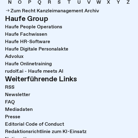
N
O
P
Q
R
S
T
U
V
W
X
Y
Z
Zum Recht Kanzleimanagement Archiv
Haufe Group
Haufe People Operations
Haufe Fachwissen
Haufe HR-Software
Haufe Digitale Personalakte
Advolux
Haufe Onlinetraining
rudolf.ai - Haufe meets AI
Weiterführende Links
RSS
Newsletter
FAQ
Mediadaten
Presse
Editorial Code of Conduct
Redaktionsrichtlinie zum KI-Einsatz