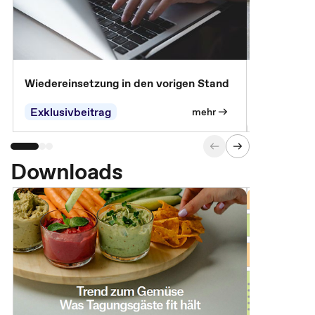
Wiedereinsetzung in den vorigen Stand
Erscheinen 
Parteien, 
Exklusivbeitrag
Exklusivb
mehr
Downloads