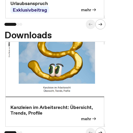
Urlaubsanspruch
Ferienjobb
Exklusivbeitrag
Exklusivb
mehr
Downloads
Kanzleien im Arbeitsrecht: Übersicht,
MBA, Maste
Trends, Profile
für die KI-
mehr