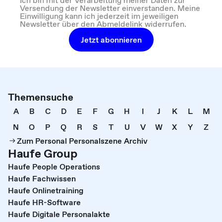
Ich bin mit der Verarbeitung meiner Daten zur
Versendung der Newsletter einverstanden. Meine
Einwilligung kann ich jederzeit im jeweiligen
Newsletter über den Abmeldelink widerrufen.
Jetzt abonnieren
Themensuche
A
B
C
D
E
F
G
H
I
J
K
L
M
N
O
P
Q
R
S
T
U
V
W
X
Y
Z
Zum Personal Personalszene Archiv
Haufe Group
Haufe People Operations
Haufe Fachwissen
Haufe Onlinetraining
Haufe HR-Software
Haufe Digitale Personalakte