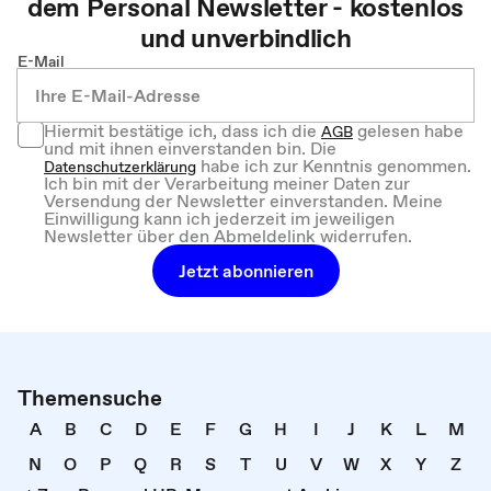
dem
Personal
Newsletter - kostenlos
und unverbindlich
E-Mail
Hiermit bestätige ich, dass ich die
gelesen habe
AGB
und mit ihnen einverstanden bin. Die
habe ich zur Kenntnis genommen.
Datenschutzerklärung
Ich bin mit der Verarbeitung meiner Daten zur
Versendung der Newsletter einverstanden. Meine
Einwilligung kann ich jederzeit im jeweiligen
Newsletter über den Abmeldelink widerrufen.
Jetzt abonnieren
Themensuche
A
B
C
D
E
F
G
H
I
J
K
L
M
N
O
P
Q
R
S
T
U
V
W
X
Y
Z