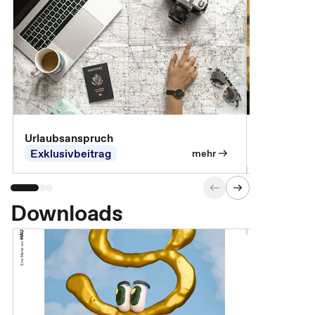
Urlaubsanspruch
Ferienjobb
Exklusivbeitrag
Exklusivb
mehr
Downloads