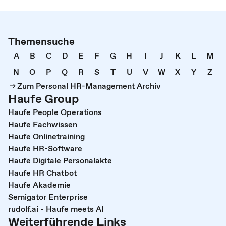
Themensuche
A
B
C
D
E
F
G
H
I
J
K
L
M
N
O
P
Q
R
S
T
U
V
W
X
Y
Z
Zum Personal HR-Management Archiv
Haufe Group
Haufe People Operations
Haufe Fachwissen
Haufe Onlinetraining
Haufe HR-Software
Haufe Digitale Personalakte
Haufe HR Chatbot
Haufe Akademie
Semigator Enterprise
rudolf.ai - Haufe meets AI
Weiterführende Links