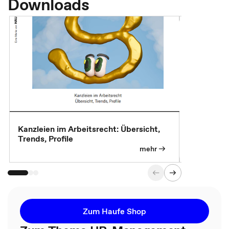
Downloads
Kanzleien im Arbeitsrecht: Übersicht,
MBA, Maste
Trends, Profile
für die KI-
mehr
Zum Haufe Shop