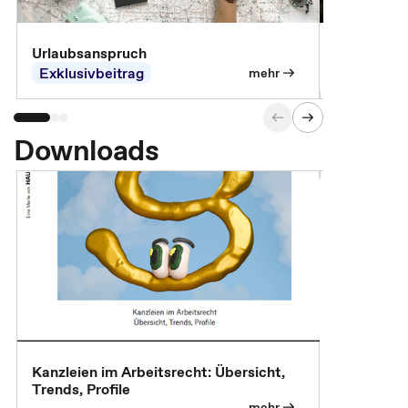
Urlaubsanspruch
Ferienjobb
Exklusivbeitrag
Exklusivb
mehr
Downloads
Kanzleien im Arbeitsrecht: Übersicht,
MBA, Maste
Trends, Profile
für die KI-
mehr