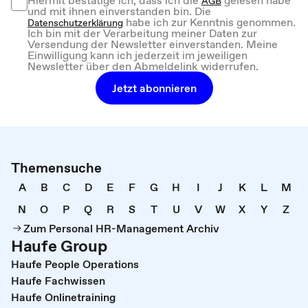
AGB
und mit ihnen einverstanden bin. Die
habe ich zur Kenntnis genommen.
Datenschutzerklärung
Ich bin mit der Verarbeitung meiner Daten zur
Versendung der Newsletter einverstanden. Meine
Einwilligung kann ich jederzeit im jeweiligen
Newsletter über den Abmeldelink widerrufen.
Jetzt abonnieren
Themensuche
A
B
C
D
E
F
G
H
I
J
K
L
M
N
O
P
Q
R
S
T
U
V
W
X
Y
Z
Zum Personal HR-Management Archiv
Haufe Group
Haufe People Operations
Haufe Fachwissen
Haufe Onlinetraining