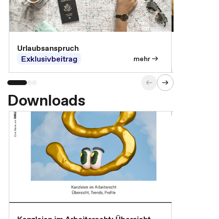
Urlaubsanspruch
Ferienjobb
Exklusivbeitrag
Exklusivb
mehr
Downloads