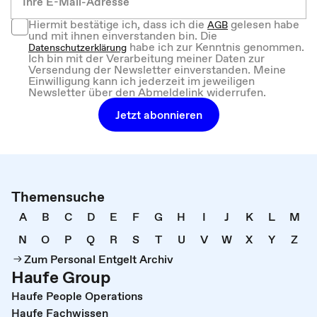
Hiermit bestätige ich, dass ich die
gelesen habe
AGB
und mit ihnen einverstanden bin. Die
habe ich zur Kenntnis genommen.
Datenschutzerklärung
Ich bin mit der Verarbeitung meiner Daten zur
Versendung der Newsletter einverstanden. Meine
Einwilligung kann ich jederzeit im jeweiligen
Newsletter über den Abmeldelink widerrufen.
Jetzt abonnieren
Themensuche
A
B
C
D
E
F
G
H
I
J
K
L
M
N
O
P
Q
R
S
T
U
V
W
X
Y
Z
Zum Personal Entgelt Archiv
Haufe Group
Haufe People Operations
Haufe Fachwissen