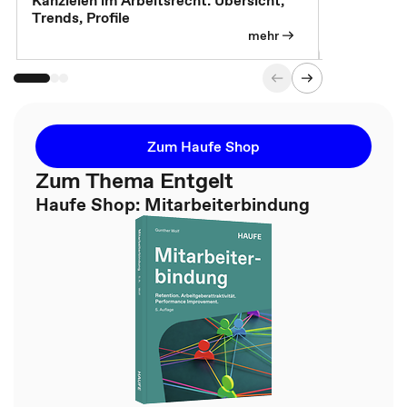
Kanzleien im Arbeitsrecht: Übersicht,
MBA, Maste
Trends, Profile
für die KI-
mehr
Zum Haufe Shop
Zum Thema Entgelt
Haufe Shop: Mitarbeiterbindung