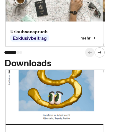
Urlaubsanspruch
Ferienjobb
Exklusivbeitrag
Exklusivb
mehr
Downloads