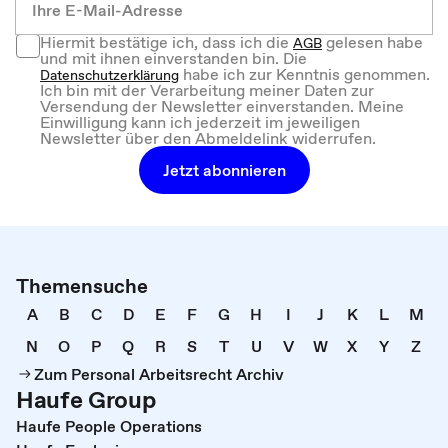
Hiermit bestätige ich, dass ich die
gelesen habe
AGB
und mit ihnen einverstanden bin. Die
habe ich zur Kenntnis genommen.
Datenschutzerklärung
Ich bin mit der Verarbeitung meiner Daten zur
Versendung der Newsletter einverstanden. Meine
Einwilligung kann ich jederzeit im jeweiligen
Newsletter über den Abmeldelink widerrufen.
Jetzt abonnieren
Themensuche
A
B
C
D
E
F
G
H
I
J
K
L
M
N
O
P
Q
R
S
T
U
V
W
X
Y
Z
Zum Personal Arbeitsrecht Archiv
Haufe Group
Haufe People Operations