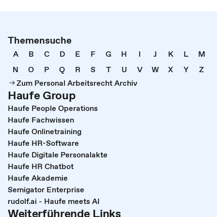
Themensuche
A
B
C
D
E
F
G
H
I
J
K
L
M
N
O
P
Q
R
S
T
U
V
W
X
Y
Z
Zum Personal Arbeitsrecht Archiv
Haufe Group
Haufe People Operations
Haufe Fachwissen
Haufe Onlinetraining
Haufe HR-Software
Haufe Digitale Personalakte
Haufe HR Chatbot
Haufe Akademie
Semigator Enterprise
rudolf.ai - Haufe meets AI
Weiterführende Links