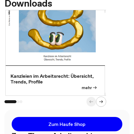
Downloads
Kanzleien im Arbeitsrecht: Übersicht,
MBA, Maste
Trends, Profile
für die KI-
mehr
Zum Haufe Shop