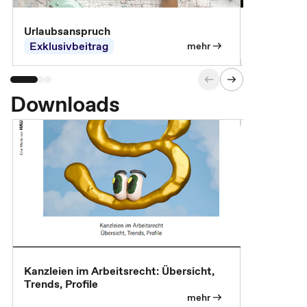
Urlaubsanspruch
Ferienjobb
Exklusivbeitrag
Exklusivb
mehr
Downloads
Kanzleien im Arbeitsrecht: Übersicht,
MBA, Maste
Trends, Profile
für die KI-
mehr