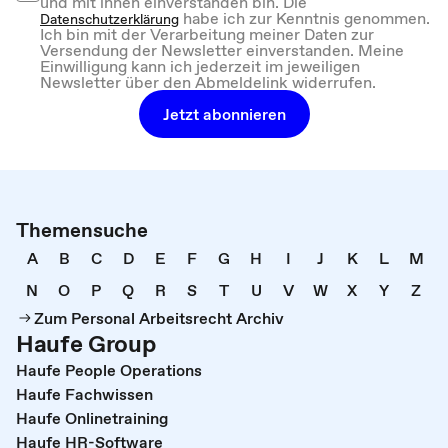
und mit ihnen einverstanden bin. Die
habe ich zur Kenntnis genommen.
Datenschutzerklärung
Ich bin mit der Verarbeitung meiner Daten zur
Versendung der Newsletter einverstanden. Meine
Einwilligung kann ich jederzeit im jeweiligen
Newsletter über den Abmeldelink widerrufen.
Jetzt abonnieren
Themensuche
A
B
C
D
E
F
G
H
I
J
K
L
M
N
O
P
Q
R
S
T
U
V
W
X
Y
Z
Zum Personal Arbeitsrecht Archiv
Haufe Group
Haufe People Operations
Haufe Fachwissen
Haufe Onlinetraining
Haufe HR-Software