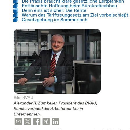
Die Praxis braucht klare gesetzliche Leitplanken
Enttäuschte Hoffnung beim Bürokratieabbau
Denn eins ist sicher: Die Rente
Warum das Tariftreuegesetz am Ziel vorbeischießt
Gesetzgebung im Sommerloch
Bild: BVAU
Alexander R. Zumkeller, Präsident des BVAU,
Bundesverband der Arbeitsrechtler in
Unternehmen.