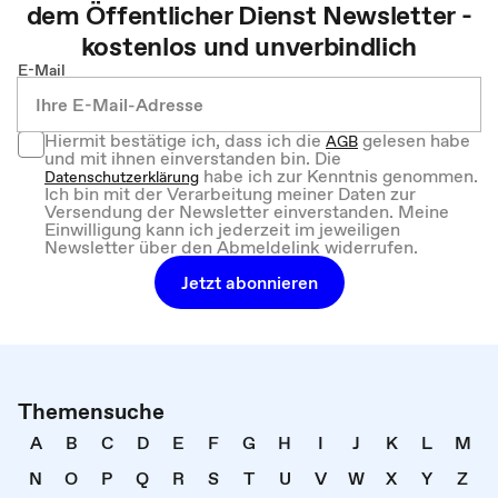
dem
Öffentlicher Dienst
Newsletter -
kostenlos und unverbindlich
E-Mail
Hiermit bestätige ich, dass ich die
gelesen habe
AGB
und mit ihnen einverstanden bin. Die
habe ich zur Kenntnis genommen.
Datenschutzerklärung
Ich bin mit der Verarbeitung meiner Daten zur
Versendung der Newsletter einverstanden. Meine
Einwilligung kann ich jederzeit im jeweiligen
Newsletter über den Abmeldelink widerrufen.
Jetzt abonnieren
Themensuche
A
B
C
D
E
F
G
H
I
J
K
L
M
N
O
P
Q
R
S
T
U
V
W
X
Y
Z