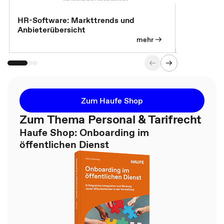
HR-Software: Markttrends und
Sicherheit
Anbieterübersicht
die betrie
so wichtig 
mehr
Zum Haufe Shop
Zum Thema Personal & Tarifrecht
Haufe Shop: Onboarding im
öffentlichen Dienst