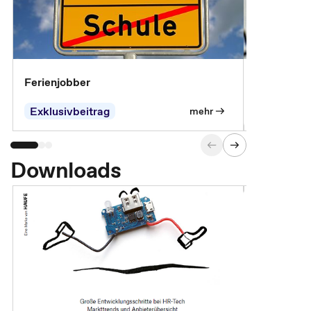
Ferienjobber
Die wichti
öffentlich
Exklusivbeitrag
mehr
Downloads