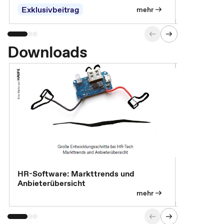
Exklusivbeitrag
mehr
Downloads
HR-Software: Markttrends und
Sicherheit
Anbieterübersicht
die betrie
so wichtig 
mehr