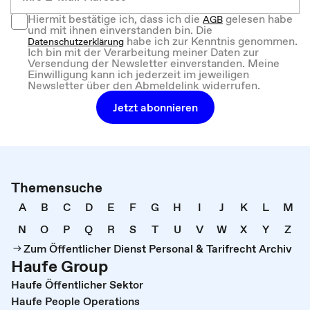
Hiermit bestätige ich, dass ich die
gelesen habe
AGB
und mit ihnen einverstanden bin. Die
habe ich zur Kenntnis genommen.
Datenschutzerklärung
Ich bin mit der Verarbeitung meiner Daten zur
Versendung der Newsletter einverstanden. Meine
Einwilligung kann ich jederzeit im jeweiligen
Newsletter über den Abmeldelink widerrufen.
Jetzt abonnieren
Themensuche
A
B
C
D
E
F
G
H
I
J
K
L
M
N
O
P
Q
R
S
T
U
V
W
X
Y
Z
Zum Öffentlicher Dienst Personal & Tarifrecht Archiv
Haufe Group
Haufe Öffentlicher Sektor
Haufe People Operations