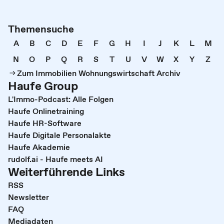
Themensuche
A
B
C
D
E
F
G
H
I
J
K
L
M
N
O
P
Q
R
S
T
U
V
W
X
Y
Z
Zum Immobilien Wohnungswirtschaft Archiv
Haufe Group
L'Immo-Podcast: Alle Folgen
Haufe Onlinetraining
Haufe HR-Software
Haufe Digitale Personalakte
Haufe Akademie
rudolf.ai - Haufe meets AI
Weiterführende Links
RSS
Newsletter
FAQ
Mediadaten