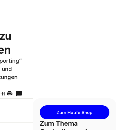
 zu
en
porting“
e und
tzungen
11
Zum Haufe Shop
Zum Thema