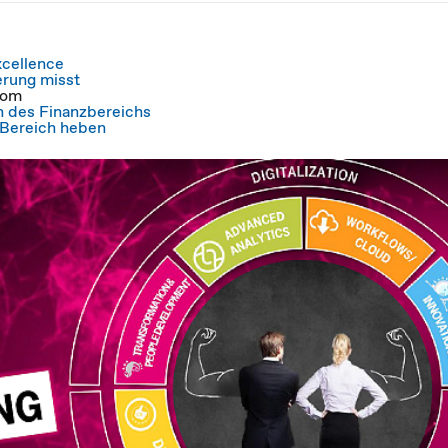
xcellence
erung misst
kom
on des Finanzbereichs
O-Bereich heben