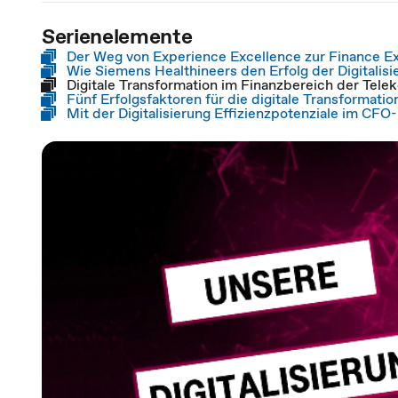
Serienelemente
Der Weg von Experience Excellence zur Finance E
Wie Siemens Healthineers den Erfolg der Digitalisi
Digitale Transformation im Finanzbereich der Tele
Fünf Erfolgsfaktoren für die digitale Transformati
Mit der Digitalisierung Effizienzpotenziale im CF