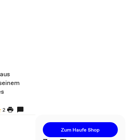
laus
 seinem
es
2
Zum Haufe Shop