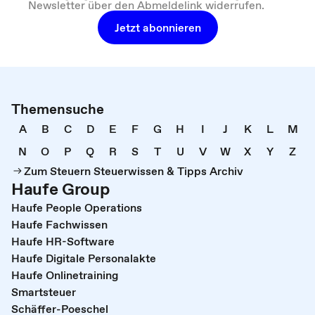
Newsletter über den Abmeldelink widerrufen.
Jetzt abonnieren
Themensuche
A
B
C
D
E
F
G
H
I
J
K
L
M
N
O
P
Q
R
S
T
U
V
W
X
Y
Z
Zum Steuern Steuerwissen & Tipps Archiv
Haufe Group
Haufe People Operations
Haufe Fachwissen
Haufe HR-Software
Haufe Digitale Personalakte
Haufe Onlinetraining
Smartsteuer
Schäffer-Poeschel