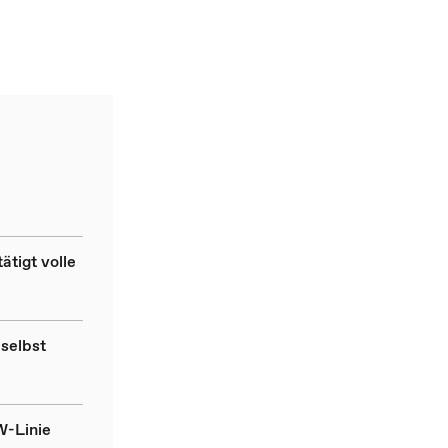
tigt volle
selbst
W-Linie