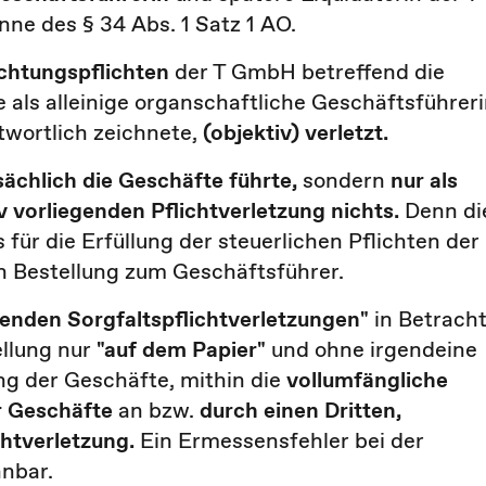
nne des § 34 Abs. 1 Satz 1 AO.
chtungspflichten
der T GmbH betreffend die
e als alleinige organschaftliche Geschäftsführer
twortlich zeichnete,
(objektiv) verletzt.
sächlich die Geschäfte führte,
sondern
nur als
v vorliegenden Pflichtverletzung nichts.
Denn di
für die Erfüllung der steuerlichen Pflichten der
en Bestellung zum Geschäftsführer.
renden Sorgfaltspflichtverletzungen"
in Betracht
llung nur
"auf dem Papier"
und ohne irgendeine
ng der Geschäfte, mithin die
vollumfängliche
r Geschäfte
an bzw.
durch einen Dritten,
chtverletzung.
Ein Ermessensfehler bei der
nbar.