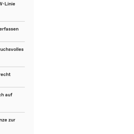
W-Linie
 erfassen
ruchsvolles
recht
ch auf
nze zur