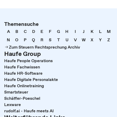
Themensuche
A
B
C
D
E
F
G
H
I
J
K
L
M
N
O
P
Q
R
S
T
U
V
W
X
Y
Z
Zum Steuern Rechtsprechung Archiv
Haufe Group
Haufe People Operations
Haufe Fachwissen
Haufe HR-Software
Haufe Digitale Personalakte
Haufe Onlinetraining
Smartsteuer
Schäffer-Poeschel
Lexware
rudolf.ai - Haufe meets AI