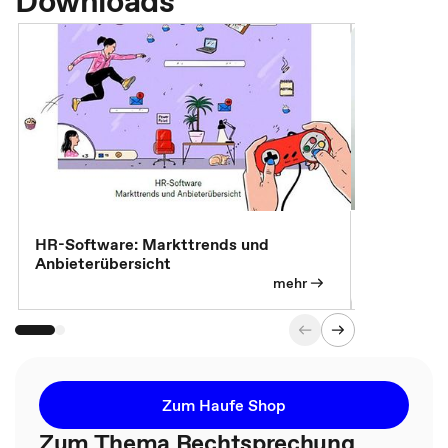
Downloads
7 Effizien
HR-Software: Markttrends und
Anbieterübersicht
mehr
Zum Haufe Shop
Zum Thema Rechtsprechung