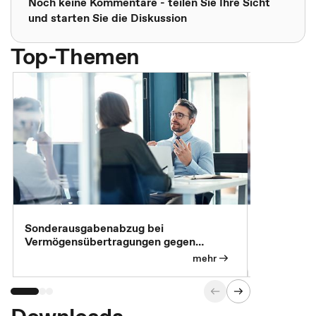
Noch keine Kommentare - teilen Sie Ihre Sicht
und starten Sie die Diskussion
Top-Themen
Sonderausgabenabzug bei
Gesonderte
Vermögensübertragungen gegen
Feststellu
Versorgungsleistungen
Exklusivb
mehr