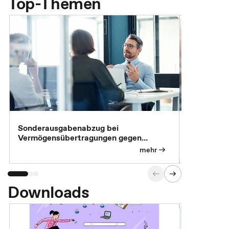
Top-Themen
Sonderausgabenabzug bei
Gesonderte
Vermögensübertragungen gegen
Feststellu
Versorgungsleistungen
Exklusivb
mehr
Downloads