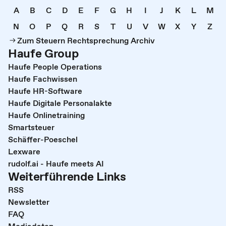
A
B
C
D
E
F
G
H
I
J
K
L
M
N
O
P
Q
R
S
T
U
V
W
X
Y
Z
Zum Steuern Rechtsprechung Archiv
Haufe Group
Haufe People Operations
Haufe Fachwissen
Haufe HR-Software
Haufe Digitale Personalakte
Haufe Onlinetraining
Smartsteuer
Schäffer-Poeschel
Lexware
rudolf.ai - Haufe meets AI
Weiterführende Links
RSS
Newsletter
FAQ
Mediadaten