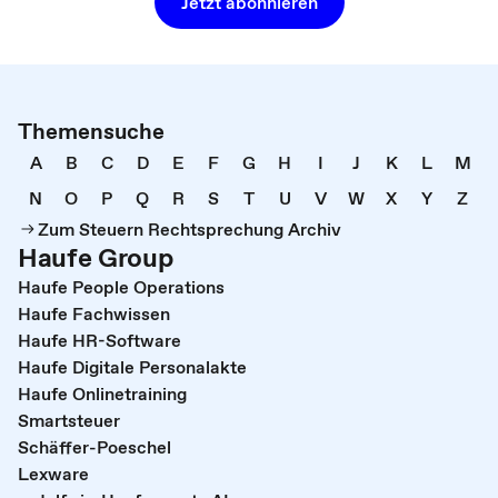
Jetzt abonnieren
Themensuche
A
B
C
D
E
F
G
H
I
J
K
L
M
N
O
P
Q
R
S
T
U
V
W
X
Y
Z
Zum Steuern Rechtsprechung Archiv
Haufe Group
Haufe People Operations
Haufe Fachwissen
Haufe HR-Software
Haufe Digitale Personalakte
Haufe Onlinetraining
Smartsteuer
Schäffer-Poeschel
Lexware