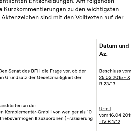
fentlichten Entscheidungen. Am folgenden
die Kurzkommentierungen zu den wichtigsten
ktenzeichen sind mit den Volltexten auf der
Datum und
Az.
ßen Senat des BFH die Frage vor, ob der
Beschluss vo
en Grundsatz der Gesetzmäßigkeit der
25.03.2015 - X
R 23/13
anditisten an der
Urteil
en Komplementär-GmbH von weniger als 10
vom 16.04.201
triebsvermögen II zuzuordnen (Präzisierung
- IV R 1/12