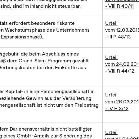
 sind, sind im Inland nicht steuerbar.
- VIII R 40/11
tals erfordert besonders riskante
Urteil
rühen Wachstumsphase des Unternehmens
vom 12.03.201
d Expansionsphase).
- III R 48/13
gsgebühr, die beim Abschluss eines
Urteil
emäß dem Grand-Slam-Programm gezahlt
vom 24.02.201
 Werbungskosten bei den Einkünfte aus
- VIII R 44/12
 Kapital- in eine Personengesellschaft in
Urteil
beziehende Gewinn aus der Veräußerung
vom 26.03.201
nengesellschaft ist nicht um den Freibetrag
- IV R 3/12
dem Darlehensverhältnis nicht beteiligter
Urteil
ng eines GmbH-Anteils zur Sicherung des