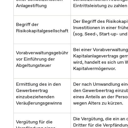
Anlagestiftung
Eintrittsleistung zu zahlen
Der Begriff des Risikokapi
Begriff der
Investitionen in einer f
Risikokapitalgesellschaft
(sog. Seed-, Start-up- un
Bei einer Vorabverwaltun
Vorabverwaltungsgebühr
Kapitalanlagevertrags g
vor Einführung der
wird, handelt es sich um
Abgeltungsteuer
Kapitalvermögenvor.
Ermittlung des in den
Der nach Umwandlung einer
Gewerbeertrag
den Gewerbeertrag einzu
einzubeziehenden
eines Anteils an der Perso
Veräußerungsgewinns
wegen Alters zu kürzen.
Die Vergütung, die ein an 
Vergütung für die
Dritter für die Verpfändu