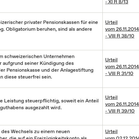
- XI R 8/13
zerischer privater Pensionskassen für eine
Urteil
og. Obligatorium beruhen, sind als andere
vom 26.11.2014
- VIII R 38/10
nem schweizerischen Unternehmen
Urteil
r aufgrund seiner Kündigung des
vom 26.11.2014
der Pensionskasse und der Anlagestiftung
- VIII R 31/10
n diese steuerfrei sein.
Urteil
e Leistung steuerpflichtig, soweit ein Anteil
vom 26.11.2014
sguthabens ausgezahlt wird.
- VIII R 39/10
n des Wechsels zu einem neuen
Urteil
r, die auf ein Freizügigkeitskonto als
vom 02.12.201