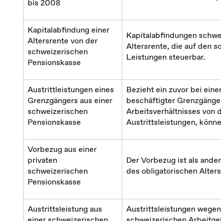
bis 2008
Kapitalabfindung einer
Kapitalabfindungen schwei
Altersrente von der
Altersrente, die auf den s
schweizerischen
Leistungen steuerbar.
Pensionskasse
Austrittleistungen eines
Bezieht ein zuvor bei ei
Grenzgängers aus einer
beschäftigter Grenzgänge
schweizerischen
Arbeitsverhältnisses von 
Pensionskasse
Austrittsleistungen, könne
Vorbezug aus einer
privaten
Der Vorbezug ist als ander
schweizerischen
des obligatorischen Alter
Pensionskasse
Austrittsleistung aus
Austrittsleistungen wege
einer schweizerischen
schweizerischen Arbeitgebe