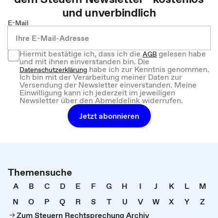
und unverbindlich
E-Mail
Hiermit bestätige ich, dass ich die
gelesen habe
AGB
und mit ihnen einverstanden bin. Die
habe ich zur Kenntnis genommen.
Datenschutzerklärung
Ich bin mit der Verarbeitung meiner Daten zur
Versendung der Newsletter einverstanden. Meine
Einwilligung kann ich jederzeit im jeweiligen
Newsletter über den Abmeldelink widerrufen.
Jetzt abonnieren
Themensuche
A
B
C
D
E
F
G
H
I
J
K
L
M
N
O
P
Q
R
S
T
U
V
W
X
Y
Z
Zum Steuern Rechtsprechung Archiv