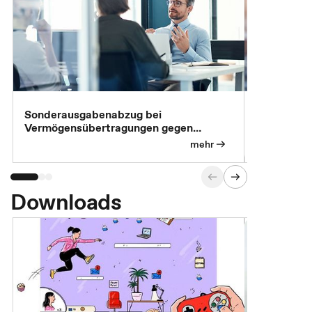
Sonderausgabenabzug bei
Gesonderte
Vermögensübertragungen gegen
Feststellu
Versorgungsleistungen
Exklusivb
mehr
Downloads