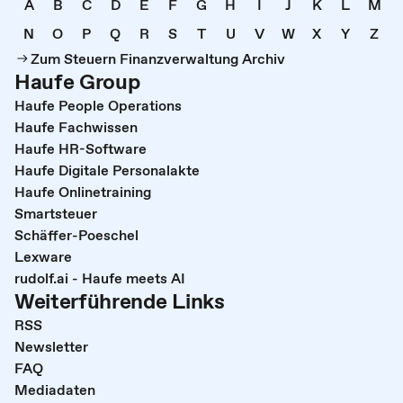
A
B
C
D
E
F
G
H
I
J
K
L
M
N
O
P
Q
R
S
T
U
V
W
X
Y
Z
Zum Steuern Finanzverwaltung Archiv
Haufe Group
Haufe People Operations
Haufe Fachwissen
Haufe HR-Software
Haufe Digitale Personalakte
Haufe Onlinetraining
Smartsteuer
Schäffer-Poeschel
Lexware
rudolf.ai - Haufe meets AI
Weiterführende Links
RSS
Newsletter
FAQ
Mediadaten