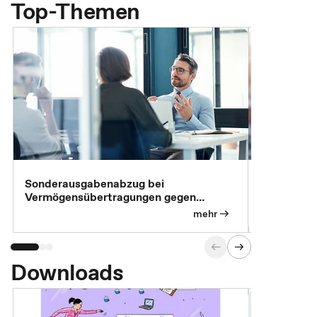
Top-Themen
Sonderausgabenabzug bei
Gesonderte
Vermögensübertragungen gegen
Feststellu
Versorgungsleistungen
Exklusivb
mehr
Downloads