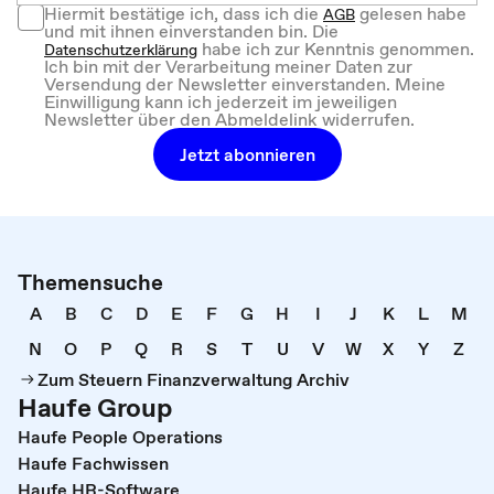
Hiermit bestätige ich, dass ich die
gelesen habe
AGB
und mit ihnen einverstanden bin. Die
habe ich zur Kenntnis genommen.
Datenschutzerklärung
Ich bin mit der Verarbeitung meiner Daten zur
Versendung der Newsletter einverstanden. Meine
Einwilligung kann ich jederzeit im jeweiligen
Newsletter über den Abmeldelink widerrufen.
Jetzt abonnieren
Themensuche
A
B
C
D
E
F
G
H
I
J
K
L
M
N
O
P
Q
R
S
T
U
V
W
X
Y
Z
Zum Steuern Finanzverwaltung Archiv
Haufe Group
Haufe People Operations
Haufe Fachwissen
Haufe HR-Software