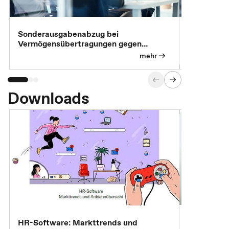
Sonderausgabenabzug bei
Gesonderte
Vermögensübertragungen gegen
Feststellu
Versorgungsleistungen
Exklusivb
mehr
Downloads
7 Effizien
HR-Software: Markttrends und