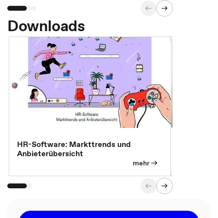
Downloads
7 Effizien
HR-Software: Markttrends und
Anbieterübersicht
mehr