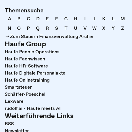
Themensuche
A
B
C
D
E
F
G
H
I
J
K
L
M
N
O
P
Q
R
S
T
U
V
W
X
Y
Z
Zum Steuern Finanzverwaltung Archiv
Haufe Group
Haufe People Operations
Haufe Fachwissen
Haufe HR-Software
Haufe Digitale Personalakte
Haufe Onlinetraining
Smartsteuer
Schäffer-Poeschel
Lexware
rudolf.ai - Haufe meets AI
Weiterführende Links
RSS
Newsletter