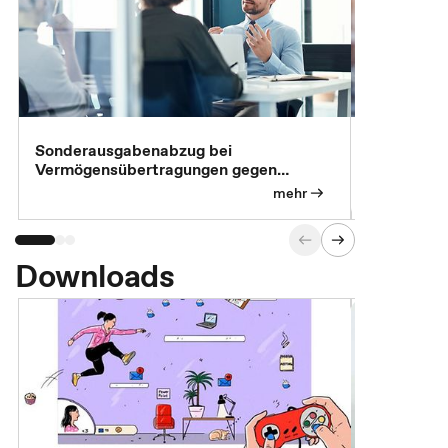
Sonderausgabenabzug bei
Gesonderte
Vermögensübertragungen gegen
Feststellu
Versorgungsleistungen
Exklusivb
mehr
Downloads