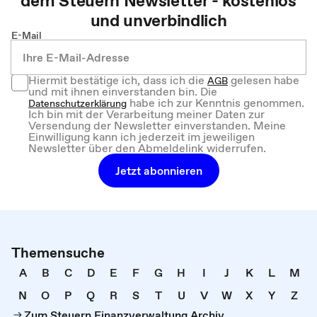
dem
Steuern
Newsletter - kostenlos
und unverbindlich
E-Mail
Hiermit bestätige ich, dass ich die
gelesen habe
AGB
und mit ihnen einverstanden bin. Die
habe ich zur Kenntnis genommen.
Datenschutzerklärung
Ich bin mit der Verarbeitung meiner Daten zur
Versendung der Newsletter einverstanden. Meine
Einwilligung kann ich jederzeit im jeweiligen
Newsletter über den Abmeldelink widerrufen.
Jetzt abonnieren
Themensuche
A
B
C
D
E
F
G
H
I
J
K
L
M
N
O
P
Q
R
S
T
U
V
W
X
Y
Z
Zum Steuern Finanzverwaltung Archiv