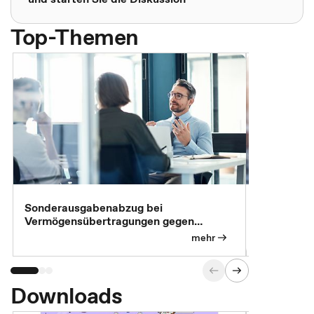
Top-Themen
Sonderausgabenabzug bei
Gesonderte
Vermögensübertragungen gegen
Feststellu
Versorgungsleistungen
Exklusivb
mehr
Downloads