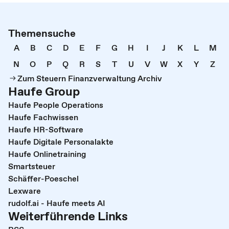
Themensuche
A
B
C
D
E
F
G
H
I
J
K
L
M
N
O
P
Q
R
S
T
U
V
W
X
Y
Z
Zum Steuern Finanzverwaltung Archiv
Haufe Group
Haufe People Operations
Haufe Fachwissen
Haufe HR-Software
Haufe Digitale Personalakte
Haufe Onlinetraining
Smartsteuer
Schäffer-Poeschel
Lexware
rudolf.ai - Haufe meets AI
Weiterführende Links