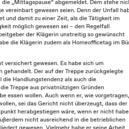
in die „Mittagspause“ abgemeldet. Dem stehe nic
e vereinbart gewesen seien. Denn der Unfall ha
und damit zu einer Zeit, als die Tätigkeit im
gkeit möglich gewesen sei – den Regelfall
beitgeber der Klägerin unstreitig so gewünscht
habe die Klägerin zudem als Homeofficetag im Bü
cht versichert gewesen. Es habe sich um
n gehandelt. Der auf der Treppe zurückgelegte
l die Handlungstendenz als auch die
i die Treppe aus privatnützigen Gründen
abe essen wollen. Auch wenn er, wie vorgetragen
llen, sei das Gericht nicht überzeugt, dass der
tpunkt herabgestiegen wäre, wenn er nicht habe
außerdem nicht ausreichend in die betrieblichen
liedert gewesen. Vielmehr habe er seine Arbeit