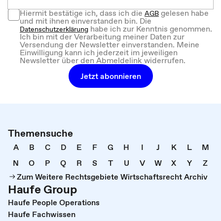
Hiermit bestätige ich, dass ich die
gelesen habe
AGB
und mit ihnen einverstanden bin. Die
habe ich zur Kenntnis genommen.
Datenschutzerklärung
Ich bin mit der Verarbeitung meiner Daten zur
Versendung der Newsletter einverstanden. Meine
Einwilligung kann ich jederzeit im jeweiligen
Newsletter über den Abmeldelink widerrufen.
Jetzt abonnieren
Themensuche
A
B
C
D
E
F
G
H
I
J
K
L
M
N
O
P
Q
R
S
T
U
V
W
X
Y
Z
Zum Weitere Rechtsgebiete Wirtschaftsrecht Archiv
Haufe Group
Haufe People Operations
Haufe Fachwissen