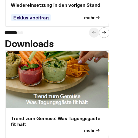
Wiedereinsetzung in den vorigen Stand
Erscheinen 
Parteien, 
Exklusivbeitrag
Exklusivb
mehr
Downloads
Trend zum Gemüse: Was Tagungsgäste
Digital Gu
fit hält
mehr