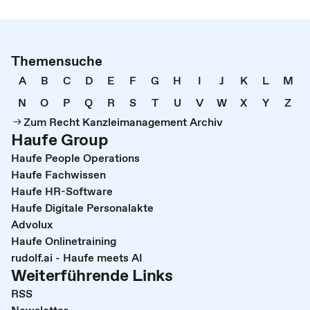
Themensuche
A
B
C
D
E
F
G
H
I
J
K
L
M
N
O
P
Q
R
S
T
U
V
W
X
Y
Z
Zum Recht Kanzleimanagement Archiv
Haufe Group
Haufe People Operations
Haufe Fachwissen
Haufe HR-Software
Haufe Digitale Personalakte
Advolux
Haufe Onlinetraining
rudolf.ai - Haufe meets AI
Weiterführende Links
RSS
Newsletter