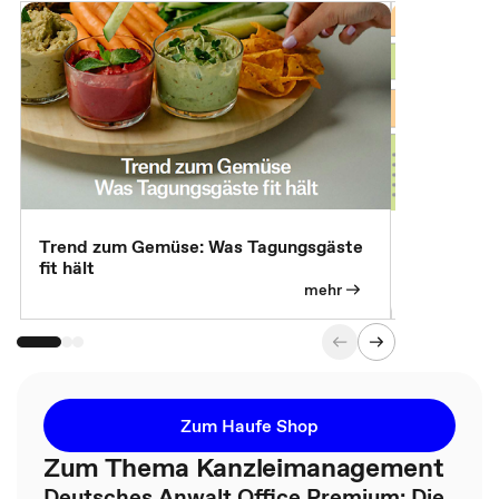
Trend zum Gemüse: Was Tagungsgäste
Digital Gu
fit hält
mehr
Zum Haufe Shop
Zum Thema Kanzleimanagement
Deutsches Anwalt Office Premium: Die