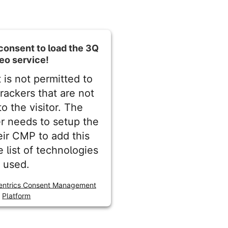
consent to load the 3Q
eo service!
 is not permitted to
trackers that are not
to the visitor. The
r needs to setup the
heir CMP to add this
e list of technologies
used.
entrics Consent Management
Platform