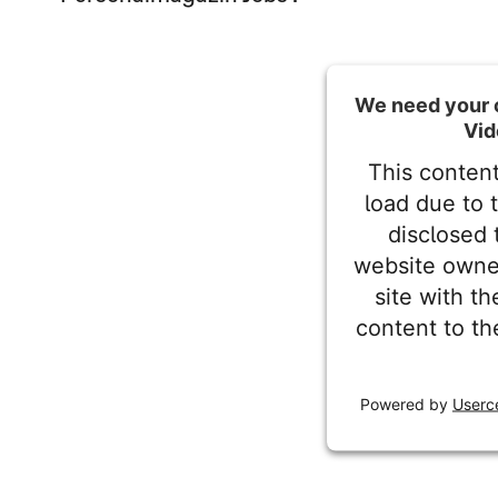
We need your 
Vid
This content
load due to 
disclosed 
website owne
site with t
content to th
Powered by
Userc