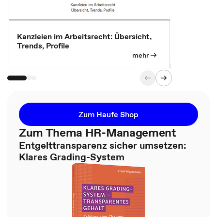
Kanzleien im Arbeitsrecht: Übersicht,
MBA, Maste
Trends, Profile
für die KI-
mehr
Zum Haufe Shop
Zum Thema HR-Management
Entgelttransparenz sicher umsetzen:
Klares Grading-System