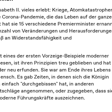
beth II. vieles erlebt: Kriege, Atomkatastrophe
ie Corona-Pandemie, die das Leben auf der ganz
 hat sie 15 verschiedene Premierminister ernann
 Anzahl von Veränderungen und Herausforderung
aß an Widerstandsfähigkeit und
ist eines der ersten Vorzeige-Beispiele moderner
sen, ist ihren Prinzipien treu geblieben und hat
der neu erfunden. Sie war am Ende ihres Lebens
ensch. Es gab Zeiten, in denen sich die Königin
einfach "durchgebissen" hat, in anderen
Ratschläge angenommen, oder zugegeben, dass si
 moderne Führungskräfte auszeichnen.