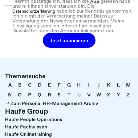
Hiermit bestätige ich, dass ich die
gelesen habe
AGB
und mit ihnen einverstanden bin. Die
habe ich zur Kenntnis genommen.
Datenschutzerklärung
Ich bin mit der Verarbeitung meiner Daten zur
Versendung der Newsletter einverstanden. Meine
Einwilligung kann ich jederzeit im jeweiligen
Newsletter über den Abmeldelink widerrufen.
Jetzt abonnieren
Themensuche
A
B
C
D
E
F
G
H
I
J
K
L
M
N
O
P
Q
R
S
T
U
V
W
X
Y
Z
Zum Personal HR-Management Archiv
Haufe Group
Haufe People Operations
Haufe Fachwissen
Haufe Onlinetraining