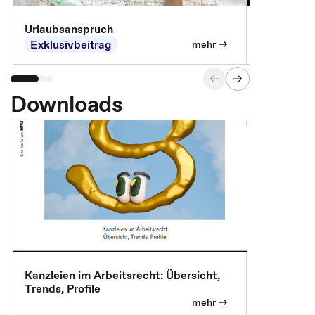
Urlaubsanspruch
Ferienjobb
Exklusivbeitrag
Exklusivb
mehr
Downloads
Kanzleien im Arbeitsrecht: Übersicht,
MBA, Maste
Trends, Profile
für die KI-
mehr