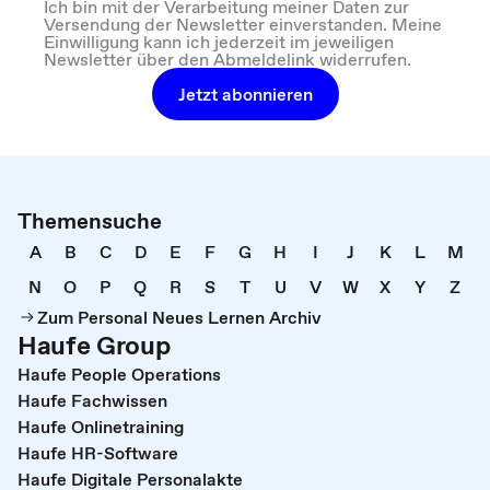
Ich bin mit der Verarbeitung meiner Daten zur
Versendung der Newsletter einverstanden. Meine
Einwilligung kann ich jederzeit im jeweiligen
Newsletter über den Abmeldelink widerrufen.
Jetzt abonnieren
Themensuche
A
B
C
D
E
F
G
H
I
J
K
L
M
N
O
P
Q
R
S
T
U
V
W
X
Y
Z
Zum Personal Neues Lernen Archiv
Haufe Group
Haufe People Operations
Haufe Fachwissen
Haufe Onlinetraining
Haufe HR-Software
Haufe Digitale Personalakte