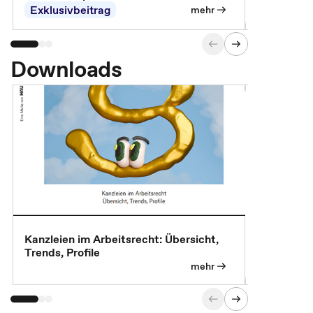
Exklusivbeitrag
Exklusivb
mehr
Downloads
Kanzleien im Arbeitsrecht: Übersicht,
MBA, Maste
Trends, Profile
für die KI-
mehr