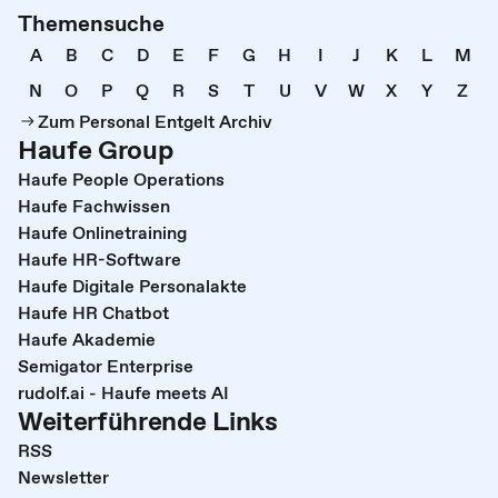
Themensuche
A
B
C
D
E
F
G
H
I
J
K
L
M
N
O
P
Q
R
S
T
U
V
W
X
Y
Z
Zum Personal Entgelt Archiv
Haufe Group
Haufe People Operations
Haufe Fachwissen
Haufe Onlinetraining
Haufe HR-Software
Haufe Digitale Personalakte
Haufe HR Chatbot
Haufe Akademie
Semigator Enterprise
rudolf.ai - Haufe meets AI
Weiterführende Links
RSS
Newsletter