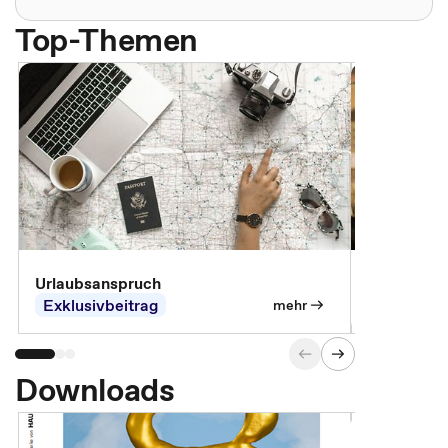
Top-Themen
Urlaubsanspruch
Ferienjobb
Exklusivbeitrag
Exklusivb
mehr
Downloads