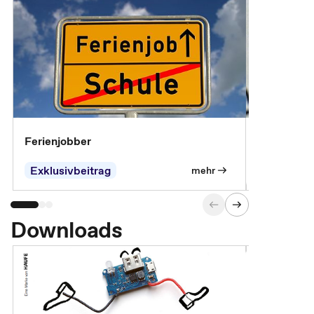
Ferienjobber
Die wichti
öffentlich
Exklusivbeitrag
mehr
Downloads