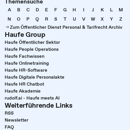
Themensuche
A
B
C
D
E
F
G
H
I
J
K
L
M
N
O
P
Q
R
S
T
U
V
W
X
Y
Z
Zum Öffentlicher Dienst Personal & Tarifrecht Archiv
Haufe Group
Haufe Öffentlicher Sektor
Haufe People Operations
Haufe Fachwissen
Haufe Onlinetraining
Haufe HR-Software
Haufe Digitale Personalakte
Haufe HR Chatbot
Haufe Akademie
rudolf.ai - Haufe meets AI
Weiterführende Links
RSS
Newsletter
FAQ