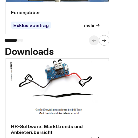
Ferienjobber
Die wichti
öffentlich
Exklusivbeitrag
mehr
Downloads
HR-Software: Markttrends und
Sicherheit
Anbieterübersicht
die betrie