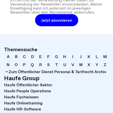
Versendung der Newsletter einverstanden. Meine
Einwilligung kann ich jederzeit im jeweiligen
Newsletter über den Abmeldelink widerrufen.
Jetzt abonnieren
Themensuche
A
B
C
D
E
F
G
H
I
J
K
L
M
N
O
P
Q
R
S
T
U
V
W
X
Y
Z
Zum Öffentlicher Dienst Personal & Tarifrecht Archiv
Haufe Group
Haufe Öffentlicher Sektor
Haufe People Operations
Haufe Fachwissen
Haufe Onlinetraining
Haufe HR-Software