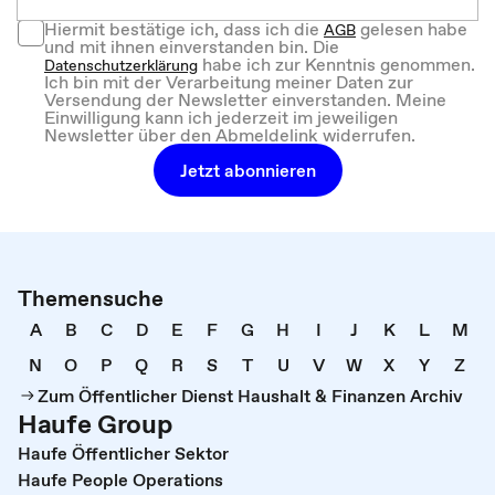
Hiermit bestätige ich, dass ich die
gelesen habe
AGB
und mit ihnen einverstanden bin. Die
habe ich zur Kenntnis genommen.
Datenschutzerklärung
Ich bin mit der Verarbeitung meiner Daten zur
Versendung der Newsletter einverstanden. Meine
Einwilligung kann ich jederzeit im jeweiligen
Newsletter über den Abmeldelink widerrufen.
Jetzt abonnieren
Themensuche
A
B
C
D
E
F
G
H
I
J
K
L
M
N
O
P
Q
R
S
T
U
V
W
X
Y
Z
Zum Öffentlicher Dienst Haushalt & Finanzen Archiv
Haufe Group
Haufe Öffentlicher Sektor
Haufe People Operations