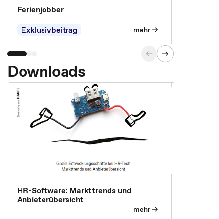
Ferienjobber
Die wichti
öffentlich
Exklusivbeitrag
mehr
Downloads
HR-Software: Markttrends und
Sicherheit
Anbieterübersicht
die betrie
so wichtig 
mehr