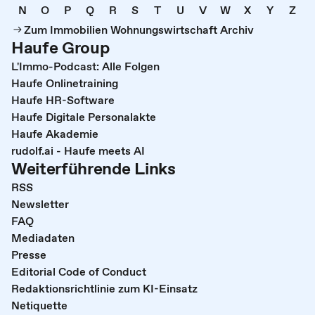
N
O
P
Q
R
S
T
U
V
W
X
Y
Z
Zum Immobilien Wohnungswirtschaft Archiv
Haufe Group
L'Immo-Podcast: Alle Folgen
Haufe Onlinetraining
Haufe HR-Software
Haufe Digitale Personalakte
Haufe Akademie
rudolf.ai - Haufe meets AI
Weiterführende Links
RSS
Newsletter
FAQ
Mediadaten
Presse
Editorial Code of Conduct
Redaktionsrichtlinie zum KI-Einsatz
Netiquette