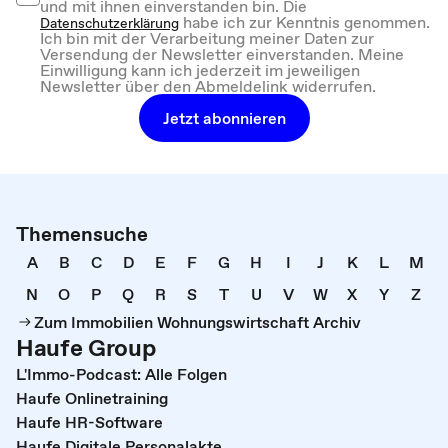
und mit ihnen einverstanden bin. Die
habe ich zur Kenntnis genommen.
Datenschutzerklärung
Ich bin mit der Verarbeitung meiner Daten zur
Versendung der Newsletter einverstanden. Meine
Einwilligung kann ich jederzeit im jeweiligen
Newsletter über den Abmeldelink widerrufen.
Jetzt abonnieren
Themensuche
A
B
C
D
E
F
G
H
I
J
K
L
M
N
O
P
Q
R
S
T
U
V
W
X
Y
Z
Zum Immobilien Wohnungswirtschaft Archiv
Haufe Group
L'Immo-Podcast: Alle Folgen
Haufe Onlinetraining
Haufe HR-Software
Haufe Digitale Personalakte