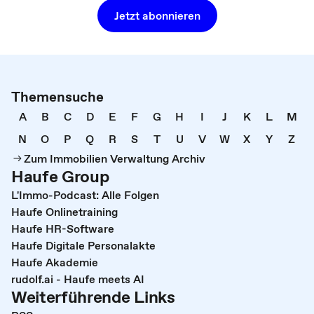
Jetzt abonnieren
Themensuche
A
B
C
D
E
F
G
H
I
J
K
L
M
N
O
P
Q
R
S
T
U
V
W
X
Y
Z
Zum Immobilien Verwaltung Archiv
Haufe Group
L'Immo-Podcast: Alle Folgen
Haufe Onlinetraining
Haufe HR-Software
Haufe Digitale Personalakte
Haufe Akademie
rudolf.ai - Haufe meets AI
Weiterführende Links